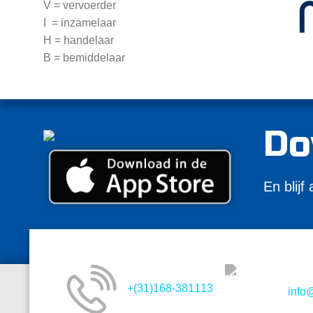
V = vervoerder
I = inzamelaar
H = handelaar
B = bemiddelaar
Do
En blijf
+(31)168-381113
info