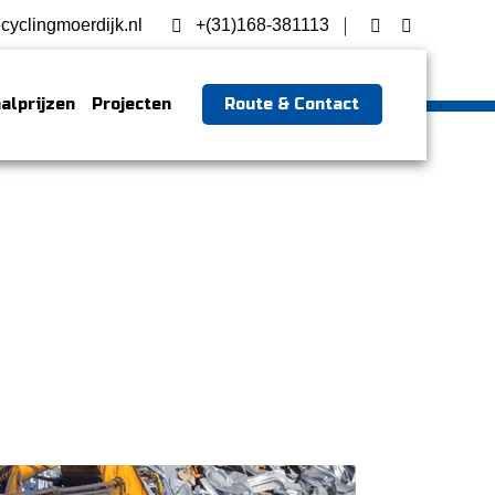
cyclingmoerdijk.nl
+(31)168-381113
alprijzen
Projecten
Route & Contact