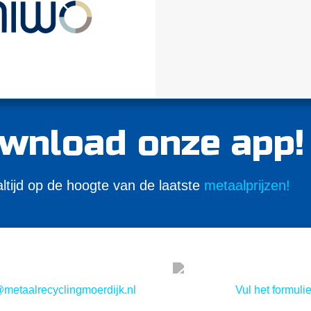
wnload onze app!
 altijd op de hoogte van de laatste
metaalprijzen!
@metaalrecyclingmoerdijk.nl
Vul het formulie