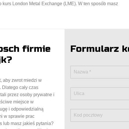
iu o kurs London Metal Exchange (LME). W ten sposób masz
sch firmie
Formularz 
jk?
 aby zwrot miedzi w
. Dlatego cały czas
ali przez osoby prywatne i
aściwe miejsce w
ługę i odpowiedzialną
i w sprawie prac
s lub masz jakieś pytania?