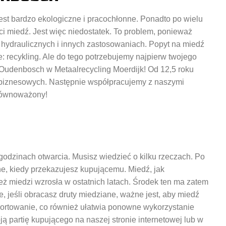
st bardzo ekologiczne i pracochłonne. Ponadto po wielu
ści miedź. Jest więc niedostatek. To problem, ponieważ
h hydraulicznych i innych zastosowaniach. Popyt na miedź
e: recykling. Ale do tego potrzebujemy najpierw twojego
 Oudenbosch w Metaalrecycling Moerdijk! Od 12,5 roku
 biznesowych. Następnie współpracujemy z naszymi
zrównoważony!
dzinach otwarcia. Musisz wiedzieć o kilku rzeczach. Po
e, kiedy przekazujesz kupującemu. Miedź, jak
eż miedzi wzrosła w ostatnich latach. Środek ten ma zatem
e, jeśli obracasz druty miedziane, ważne jest, aby miedź
i sortowanie, co również ułatwia ponowne wykorzystanie
 partię kupującego na naszej stronie internetowej lub w