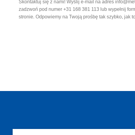
Skontaktuj się z nami! Wyślij e-mail na adres info@met
zadzwoń pod numer +31 168 381 113 lub wypełnij for
stronie. Odpowiemy na Twoją prośbę tak szybko, jak t