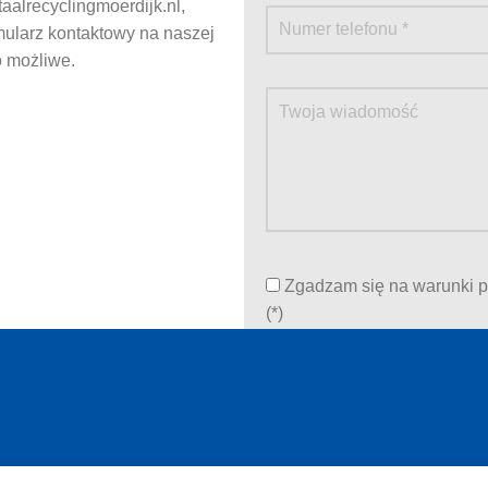
aalrecyclingmoerdijk.nl,
mularz kontaktowy na naszej
o możliwe.
Zgadzam się na warunki p
(*)