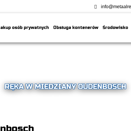
info@metaalre
akup osób prywatnych
Obsługa kontenerów
Środowisko
RĘKA W MIEDZIANY OUDENBOSCH
enbosch