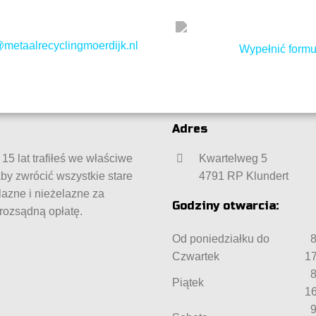
@metaalrecyclingmoerdijk.nl
Wypełnić formu
Adres
15 lat trafiłeś we właściwe
Kwartelweg 5
aby zwrócić wszystkie stare
4791 RP Klundert
lazne i nieżelazne za
Godziny otwarcia:
 rozsądną opłatę.
Od poniedziałku do
8
Czwartek
17
8
Piątek
16
9