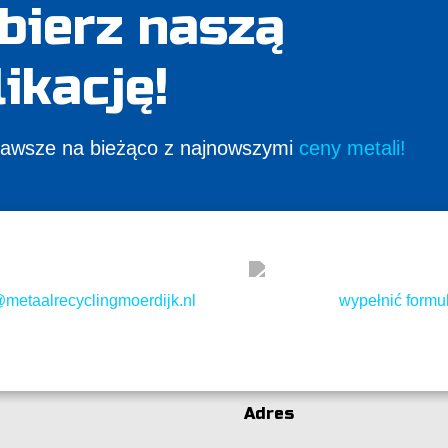
bierz naszą
likację!
zawsze na bieżąco z najnowszymi
ceny metali!
@metaalrecyclingmoerdijk.nl
wypełnić formu
Adres