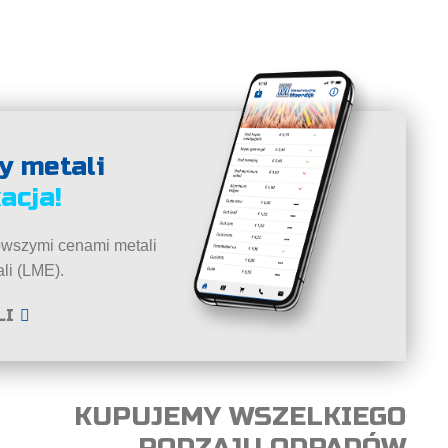
y metali
acja!
owszymi cenami metali
ali (LME).
LI
KUPUJEMY WSZELKIEGO
RODZAJU ODPADÓW