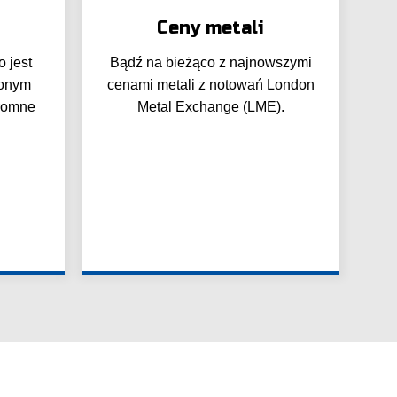
Ceny metali
o jest
Bądź na bieżąco z najnowszymi
żonym
cenami metali z notowań London
gromne
Metal Exchange (LME).