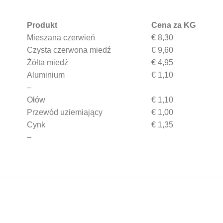
Produkt
Cena za KG
Mieszana czerwień
€ 8,30
Czysta czerwona miedź
€ 9,60
Żółta miedź
€ 4,95
Aluminium
€ 1,10
–
Ołów
€ 1,10
Przewód uziemiający
€ 1,00
Cynk
€ 1,35
–