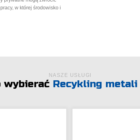
racy, w której środowisko i
NASZE USŁUGI
o wybierać
Recykling metali
a