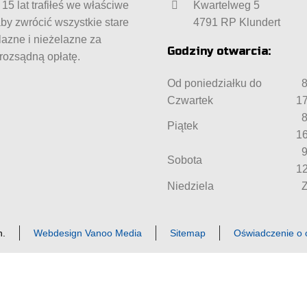
15 lat trafiłeś we właściwe
Kwartelweg 5
aby zwrócić wszystkie stare
4791 RP Klundert
lazne i nieżelazne za
Godziny otwarcia:
 rozsądną opłatę.
Od poniedziałku do
8
Czwartek
17
8
Piątek
16
9
Sobota
12
Niedziela
Z
n.
Webdesign Vanoo Media
Sitemap
Oświadczenie o 