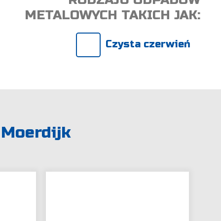
METALOWYCH TAKICH JAK:
Żółta miedź
 Moerdijk
a