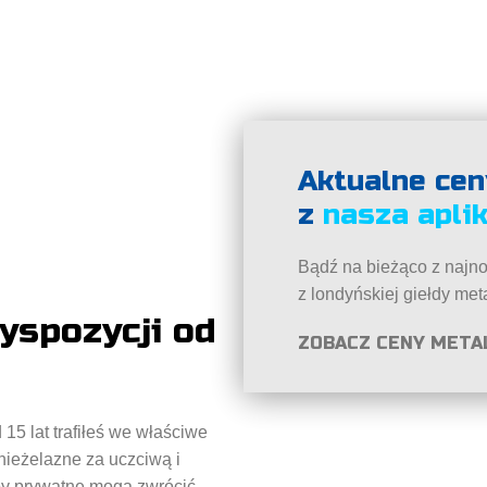
Aktualne cen
z
nasza aplik
Bądź na bieżąco z najn
z londyńskiej giełdy met
yspozycji od
ZOBACZ CENY META
15 lat trafiłeś we właściwe
 nieżelazne za uczciwą i
oby prywatne mogą zwrócić