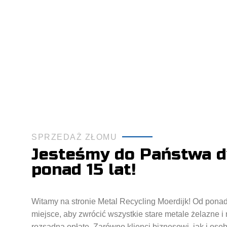
SPRZEDAŻ ZŁOMU
Jesteśmy do Państwa d
ponad 15 lat!
Witamy na stronie Metal Recycling Moerdijk! Od ponad 
miejsce, aby zwrócić wszystkie stare metale żelazne i
rozsądną opłatę. Zarówno klienci biznesowi, jak i os