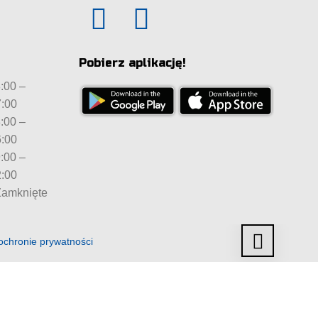
Pobierz aplikację!
:00 –
:00
:00 –
:00
:00 –
:00
amknięte
ochronie prywatności