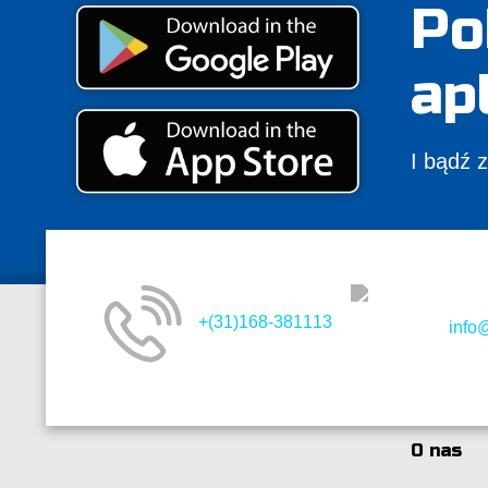
Po
ap
I bądź 
+(31)168-381113
info
O nas