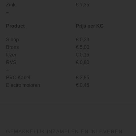
Zink
€ 1,35
–
Product
Prijs per KG
Sloop
€ 0,23
Brons
€ 5,00
IJzer
€ 0,15
RVS
€ 0,80
–
PVC Kabel
€ 2,85
Electro motoren
€ 0,45
GEMAKKELIJK INZAMELEN EN INLEVEREN