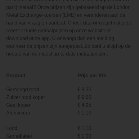
partij metaal? Onze prijzen zijn gebaseerd op de London
Metal Exchange-koersen (LME) en veranderen aan de
hand van vraag en aanbod. Check daarom regelmatig de
meest actuele metaalprijzen op onze website of
download onze app. U ontvangt dan een melding
wanneer de prijzen zijn aangepast. Zo bent u altijd op de
hoogte van de meest up-to-date metaalprijzen.
Product
Prijs per KG
Gemengd rood
€ 8,30
Zuiver rood koper
€ 9,60
Geel koper
€ 4,95
Aluminium
€ 1,10
–
Lood
€ 1,10
Grondkabel
€ 1,00