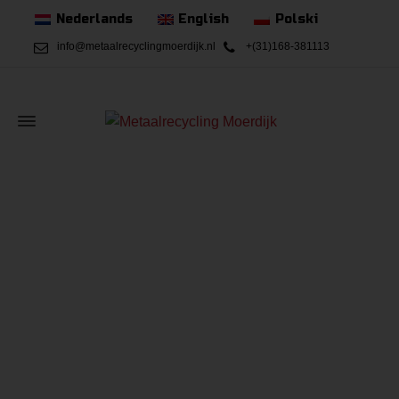
Nederlands
English
Polski
info@metaalrecyclingmoerdijk.nl
+(31)168-381113