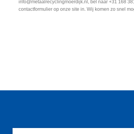
info@metaalrecyclingmoerdijk.nl, bel naar +31 168 381
contactformulier op onze site in. Wij komen zo snel mo