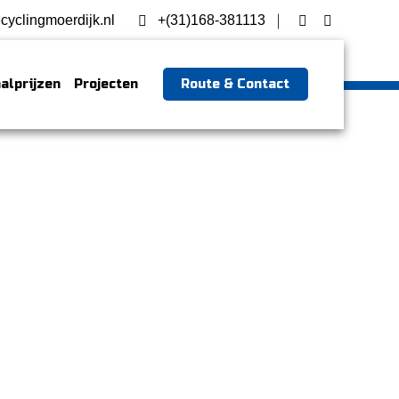
cyclingmoerdijk.nl
+(31)168-381113
alprijzen
Projecten
Route & Contact