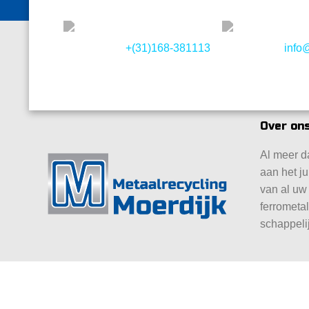
+(31)168-381113
info
Over ons
Al meer da
aan het ju
van al uw
ferrometa
schappeli