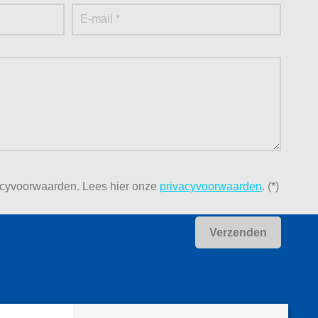
acyvoorwaarden.
Lees hier onze
privacyvoorwaarden
. (*)