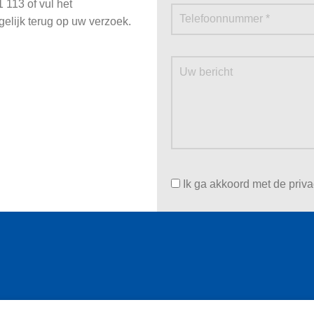
 113 of vul het
gelijk terug op uw verzoek.
Ik ga akkoord met de priv