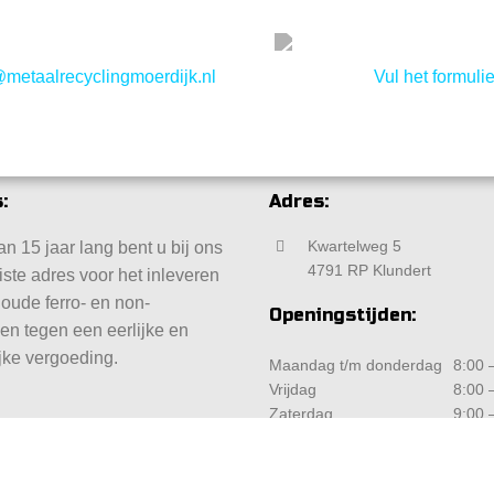
@metaalrecyclingmoerdijk.nl
Vul het formulie
:
Adres:
Kwartelweg 5
n 15 jaar lang bent u bij ons
4791 RP Klundert
iste adres voor het inleveren
 oude ferro- en non-
Openingstijden:
len tegen een eerlijke en
jke vergoeding.
Maandag t/m donderdag
8:00 –
Vrijdag
8:00 –
Zaterdag
9:00 –
Zondag
Geslo