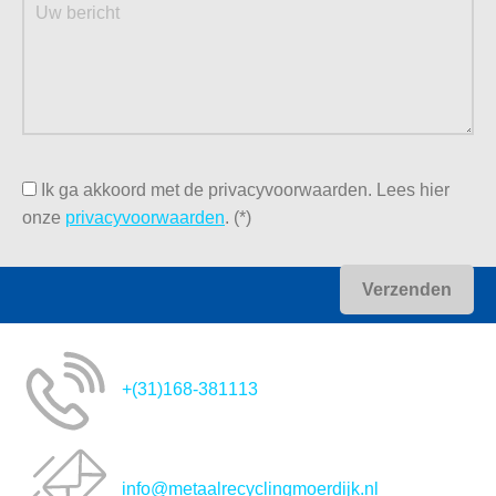
terecht. Wilt u meer informatie over ons of heeft u nog
vragen? Neem dan contact met ons op! Stuur een e-mail
naar info@metaalrecyclingmoerdijk.nl, bel naar +31 168
381 113 of vul het contactformulier op onze site in. Wij
komen zo snel mogelijk terug op uw verzoek.
Ik ga akkoord met de privacyvoorwaarden.
Lees hier
onze
privacyvoorwaarden
. (*)
+(31)168-381113
info@metaalrecyclingmoerdijk.nl