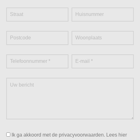
Moerdijk?
Bij onze metaalhandel vinden we het belangrijk dat het
verkopen van uw metaalafval zo gemakkelijk en snel
mogelijk gaat. Daarom zijn wij altijd bezig met het
verlagen van de drempel voor het inleveren van
metaalpartijen door particulieren en zakelijke klanten. Bij
Metaalrecycling Moerdijk bent u dan ook aan het juiste
adres voor uitstekende service en een verantwoorde
werkwijze. Ook voor sloopwerkzaamheden kunt u bij ons
terecht. Wilt u meer informatie over ons of heeft u nog
vragen? Neem dan contact met ons op! Stuur een e-mail
naar
info@metaalrecyclingmoerdijk.nl
, bel naar +31 168
381 113 of vul het contactformulier op onze site in. Wij
komen zo snel mogelijk terug op uw verzoek.
Ik ga akkoord met de privacyvoorwaarden.
Lees hier