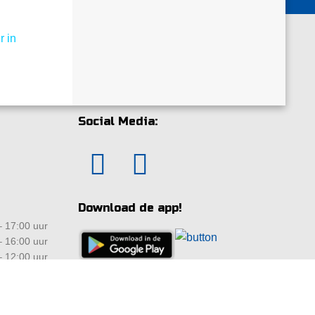
r in
Social Media:
Download de app!
 17:00 uur
 16:00 uur
 12:00 uur
ten