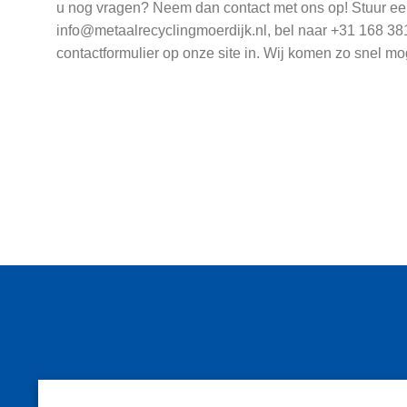
u nog vragen? Neem dan contact met ons op! Stuur ee
info@metaalrecyclingmoerdijk.nl, bel naar +31 168 381
contactformulier op onze site in. Wij komen zo snel mo