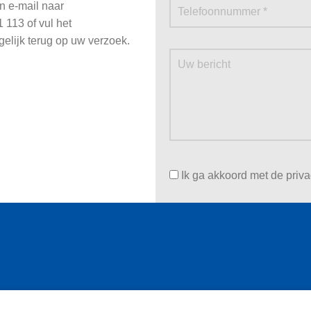
n e-mail naar
 113 of vul het
gelijk terug op uw verzoek.
Ik ga akkoord met de priv