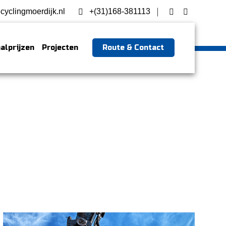
cyclingmoerdijk.nl
+(31)168-381113
alprijzen
Projecten
Route & Contact