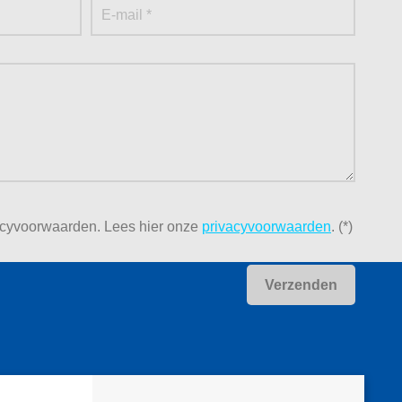
acyvoorwaarden.
Lees hier onze
privacyvoorwaarden
. (*)