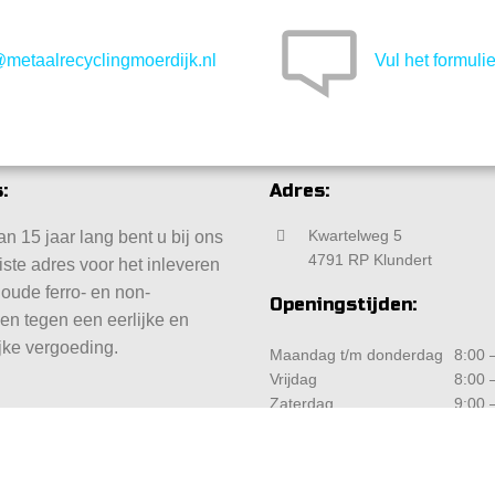
@metaalrecyclingmoerdijk.nl
Vul het formulie
:
Adres:
Kwartelweg 5
n 15 jaar lang bent u bij ons
4791 RP Klundert
iste adres voor het inleveren
 oude ferro- en non-
Openingstijden:
len tegen een eerlijke en
jke vergoeding.
Maandag t/m donderdag
8:00 –
Vrijdag
8:00 –
Zaterdag
9:00 –
Zondag
Geslo