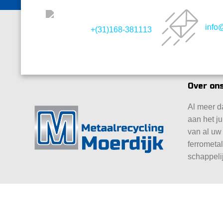
info
+(31)168-381113
Over ons
Al meer da
aan het ju
van al uw
ferrometa
schappeli