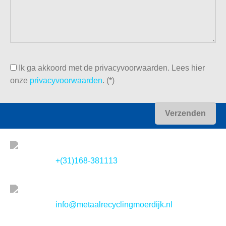
113 of vul het contactformulier op onze site in. Wij komen
zo snel mogelijk terug op uw verzoek.
Ik ga akkoord met de privacyvoorwaarden.
Lees hier
onze
privacyvoorwaarden
. (*)
+(31)168-381113
info@metaalrecyclingmoerdijk.nl