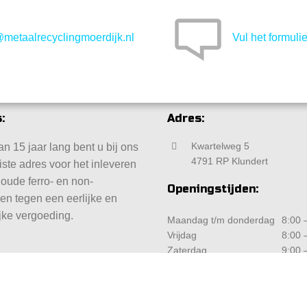
@metaalrecyclingmoerdijk.nl
Vul het formulie
:
Adres:
Kwartelweg 5
n 15 jaar lang bent u bij ons
4791 RP Klundert
iste adres voor het inleveren
 oude ferro- en non-
Openingstijden:
len tegen een eerlijke en
jke vergoeding.
Maandag t/m donderdag
8:00 –
Vrijdag
8:00 –
Zaterdag
9:00 –
Zondag
Geslo