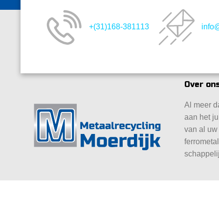
+(31)168-381113
info
Over ons
Al meer da
aan het ju
van al uw
ferrometa
schappeli