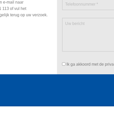
n e-mail naar
 113 of vul het
gelijk terug op uw verzoek.
Ik ga akkoord met de priv