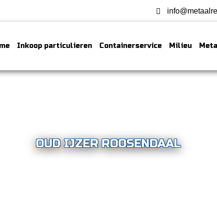
info@metaalre
me
Inkoop particulieren
Containerservice
Milieu
Meta
OUD IJZER ROOSENDAAL