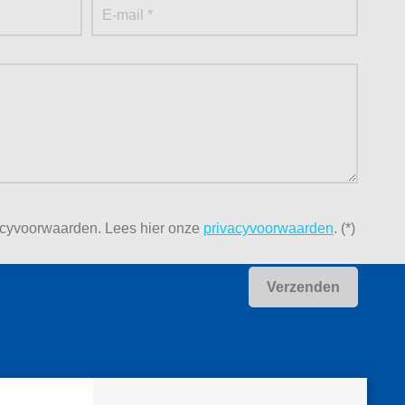
acyvoorwaarden.
Lees hier onze
privacyvoorwaarden
. (*)