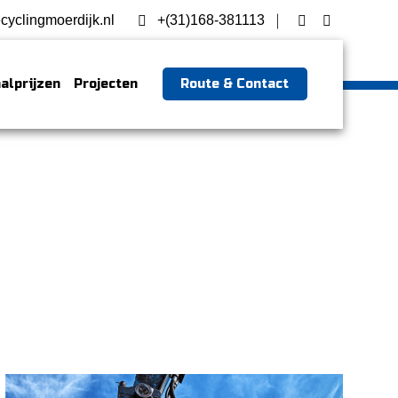
cyclingmoerdijk.nl
+(31)168-381113
alprijzen
Projecten
Route & Contact