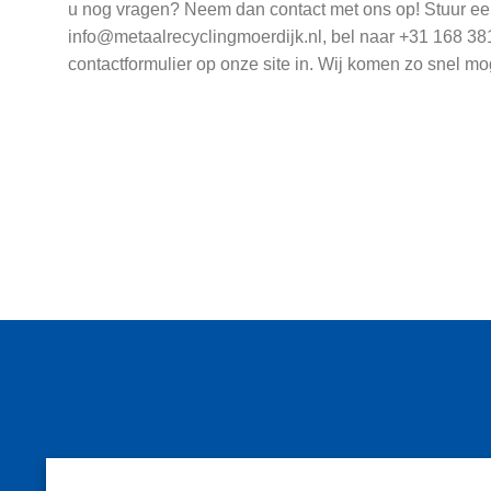
u nog vragen? Neem dan contact met ons op! Stuur ee
info@metaalrecyclingmoerdijk.nl, bel naar +31 168 381
contactformulier op onze site in. Wij komen zo snel mo