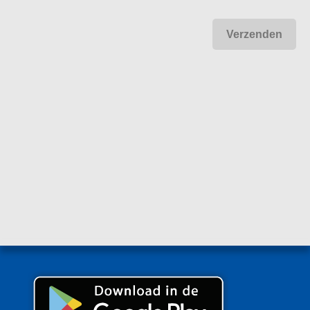
Hergebruik
Metalen zijn prima geschikt voor hergebruik. Dit bespaart
nieuwe, kostbare grondstoffen. Draag mee aan een beter
milieu en lever uw oud ijzer in bij Metaalrecycling
Moerdijk in Roosendaal. Wilt u weten wat u krijgt voor
oud ijzer in Roosendaal? Bekijk dan de prijzen op onze
site.
Metaalrecycling Moerdijk garandeert u een scherpe en
eerlijke prijs
in Roosendaal. U bent verzekerd van een
snelle, flexibele en betrouwbare afhandeling.