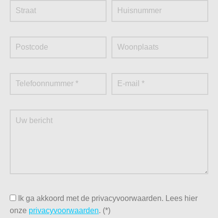
De beste prijs
Een degelijke oplossing
Snelle financiële afhandeling
Milieuverantwoorde verwerking
Contante vergoedin
Containers
Metaalrecycling Moerdijk beschikt tevens over een
container voorraad. Zodat het oud ijzer in Roosendaal op
een efficiënte en milieuverantwoorde wijze kan worden
afgevoerd. Uit deze voorraad geven wij een snelle
service voor zowel te wisselen containers als nieuwe
Ik ga akkoord met de privacyvoorwaarden.
Lees hier
geplaatste containers.
onze
privacyvoorwaarden
. (*)