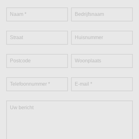
Roosendaal inleveren bij
Metaalrecycling
Moerdijk?
Bij onze metaalhandel vinden we het belangrijk dat het
inleveren van oud metaal in Roosendaal zo gemakkelijk
en snel mogelijk gaat. Daarom zijn wij altijd bezig met het
verlagen van de drempel voor het inleveren van
metaalpartijen door particulieren en zakelijke klanten. Bij
Metaalrecycling Moerdijk bent u dan ook aan het juiste
adres voor uitstekende service en een verantwoorde
werkwijze. Ook voor sloopwerkzaamheden kunt u bij ons
terecht. Wilt u meer informatie over ons of heeft u nog
vragen? Neem dan contact met ons op! Stuur een e-mail
naar info@metaalrecyclingmoerdijk.nl, bel naar +31 168
381 113 of vul het contactformulier op onze site in. Wij