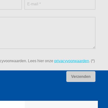
acyvoorwaarden.
Lees hier onze
privacyvoorwaarden
. (*)