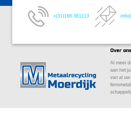
+(31)168-381113
info
Over ons
Al meer da
aan het ju
van al uw
ferrometa
schappeli