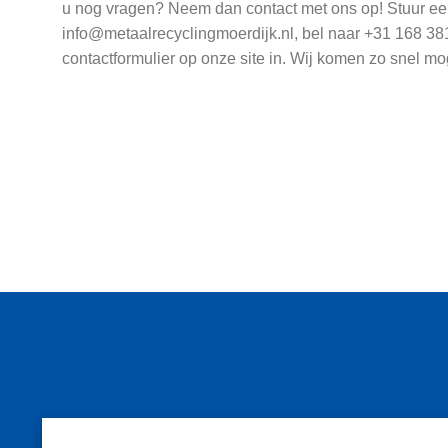
u nog vragen? Neem dan contact met ons op! Stuur ee
info@metaalrecyclingmoerdijk.nl, bel naar +31 168 381
contactformulier op onze site in. Wij komen zo snel mo