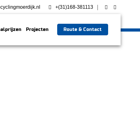
cyclingmoerdijk.nl
+(31)168-381113
alprijzen
Projecten
Route & Contact