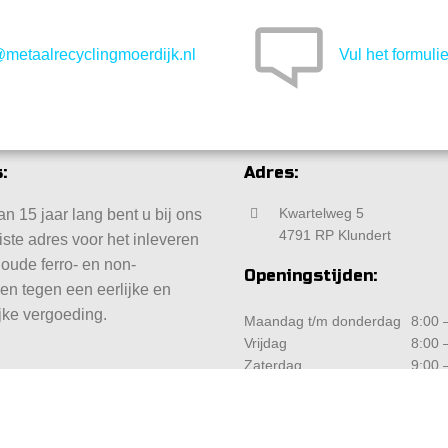
@metaalrecyclingmoerdijk.nl
Vul het formulie
:
Adres:
Kwartelweg 5
n 15 jaar lang bent u bij ons
4791 RP Klundert
iste adres voor het inleveren
 oude ferro- en non-
Openingstijden:
len tegen een eerlijke en
jke vergoeding.
Maandag t/m donderdag
8:00 –
Vrijdag
8:00 –
Zaterdag
9:00 –
Zondag
Geslo