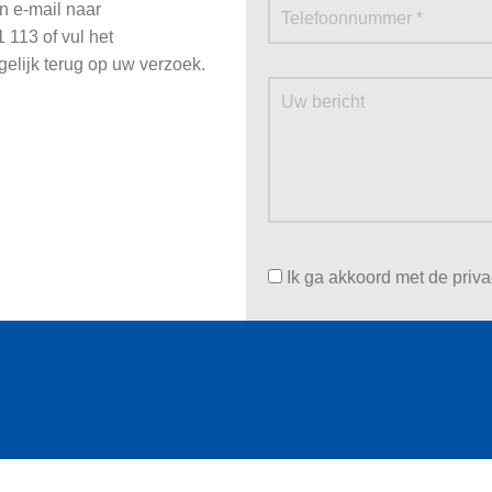
n e-mail naar
 113 of vul het
gelijk terug op uw verzoek.
Ik ga akkoord met de priv