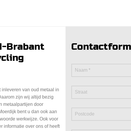
d-Brabant
Contactform
ycling
t inleveren van oud metaal in
arom zijn wij altijd bezig
n metaalpartijen door
 Moerdijk bent u dan ook aan
ntwoorde werkwijze. Ook voor
 informatie over ons of heeft